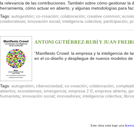
la relevancia de las contribuciones. También sobre cómo gestionar la
herramienta, cómo actuar en abierto, y algunas metodologías para facil
Tags:
autogestión
;
co-creación
;
colaboración
;
creative common
;
ecosi
colaborativas
;
innovación social
;
inteligencia colectiva
;
participación
;
p
ANTONI GUTIÉRREZ-RUBÍ Y JUAN FREI
“Manifiesto Crowd: la empresa y la inteligencia de l
en el co-diseño y despliegue de nuevos modelos de i
Tags:
autogestión
;
cibersociedad
;
co-creación
;
colaboración
;
compleji
abiertos
;
ecosistemas
;
emergencia
;
empresa 2.0
;
empresa abierta
;
ge
humanista
;
innovación social
;
innovadores
;
inteligencia colectiva
;
libros
Este obra está bajo una
licenc