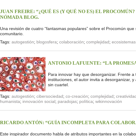
JUAN FREIRE: “¿QUÉ ES (Y QUÉ NO ES) EL PROCOMÚN
NÓMADA BLOG.
Una revisión de cuatro “fantasmas populares” sobre el Procomún que s
comunitario.
Tags:
autogestión
;
blogosfera
;
colaboración
;
complejidad
;
ecosistemas
ANTONIO LAFUENTE: “LA PROMES
Para innovar hay que desorganizar. Frente a 
instituciones, el autor invita a desorganizar,
sin cuartel.
Tags:
autogestión
;
cibersociedad
;
co-creación
;
complejidad
;
creativida
humanista
;
innovación social
;
paradojas
;
política
;
wikinnovación
RICARDO ANTÓN: “GUÍA INCOMPLETA PARA COLABO
Este inspirador documento habla de atributos importantes en la colabo