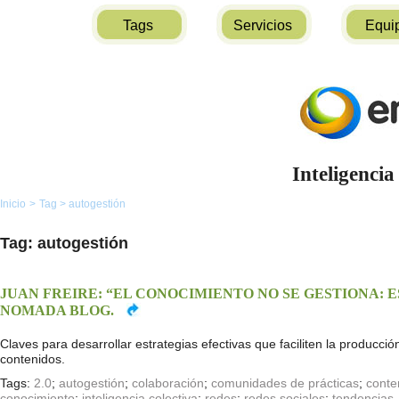
Tags
Servicios
Equi
Inteligencia
Inicio
>
Tag
>
autogestión
Tag: autogestión
JUAN FREIRE: “EL CONOCIMIENTO NO SE GESTIONA: 
NOMADA BLOG.
Claves para desarrollar estrategias efectivas que faciliten la producc
contenidos.
Tags:
2.0
;
autogestión
;
colaboración
;
comunidades de prácticas
;
conte
conocimiento
;
inteligencia colectiva
;
redes
;
redes sociales
;
tendencias