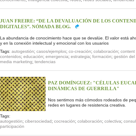
JUAN FREIRE: “DE LA DEVALUACIÓN DE LOS CONTENI
DIGITALES”. NÓMADA BLOG.
La abundancia de conocimiento hace que se devalúe. El valor está ahor
y en la conexión intelectual y emocional con los usuarios
Tags:
autogestión
;
casos/ejemplos
;
co-creación
;
colaboración
;
content
contenidos
;
educación
;
emergencia
;
estrategia
;
formación
;
gestión del
media marketing
;
tendencias
PAZ DOMÍNGUEZ: "CÉLULAS EUCAR
DINÁMICAS DE GUERRILLA"
Nos sentimos más cómodos rodeados de peque
redes en lugares de resistencia creativa.
Tags:
autogestión
;
cibersociedad
;
cocreación
;
colaboración
;
colectiva
;
consul
participación