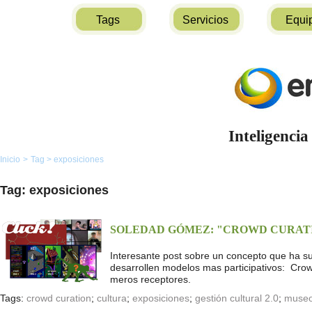
Tags
Servicios
Equi
Inteligencia
Inicio
>
Tag
>
exposiciones
Tag: exposiciones
SOLEDAD GÓMEZ: "CROWD CURAT
Interesante post sobre un concepto que ha su
desarrollen modelos mas participativos: Crow
meros receptores.
Tags:
crowd curation
;
cultura
;
exposiciones
;
gestión cultural 2.0
;
muse