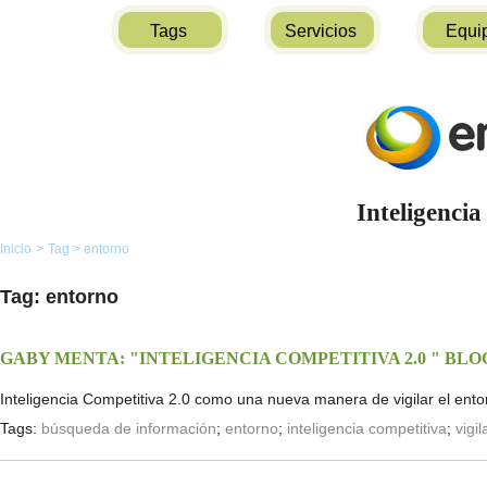
Tags
Servicios
Equi
Inteligencia
Inicio
>
Tag
>
entorno
Tag: entorno
GABY MENTA: "INTELIGENCIA COMPETITIVA 2.0 " BLO
Inteligencia Competitiva 2.0 como una nueva manera de vigilar el ent
Tags:
búsqueda de información
;
entorno
;
inteligencia competitiva
;
vigil