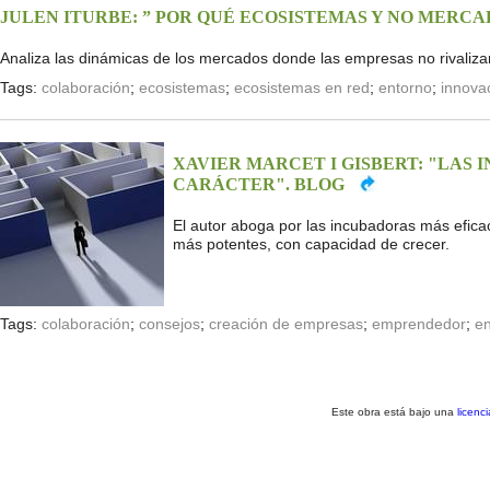
JULEN ITURBE: ” POR QUÉ ECOSISTEMAS Y NO MERCA
Analiza las dinámicas de los mercados donde las empresas no rivaliza
Tags:
colaboración
;
ecosistemas
;
ecosistemas en red
;
entorno
;
innova
XAVIER MARCET I GISBERT: "LAS
CARÁCTER". BLOG
El autor aboga por las incubadoras más efica
más potentes, con capacidad de crecer.
Tags:
colaboración
;
consejos
;
creación de empresas
;
emprendedor
;
en
Este obra está bajo una
licenc