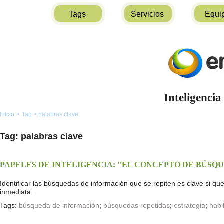
Tags
Servicios
Equi
Inteligencia
Inicio
>
Tag
>
palabras clave
Tag: palabras clave
PAPELES DE INTELIGENCIA: "EL CONCEPTO DE BÚSQ
Identificar las búsquedas de información que se repiten es clave si qu
inmediata.
Tags:
búsqueda de información
;
búsquedas repetidas
;
estrategia
;
habi