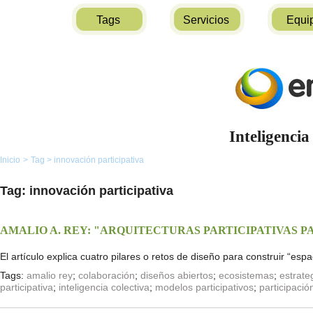
Tags
Servicios
Equi
Inteligencia
Inicio
>
Tag
>
innovación participativa
Tag: innovación participativa
AMALIO A. REY: "ARQUITECTURAS PARTICIPATIVAS 
El artículo explica cuatro pilares o retos de diseño para construir “esp
Tags:
amalio rey
;
colaboración
;
diseños abiertos
;
ecosistemas
;
estrate
participativa
;
inteligencia colectiva
;
modelos participativos
;
participació