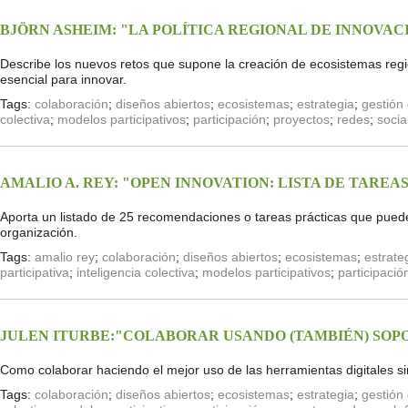
BJÖRN ASHEIM: "LA POLÍTICA REGIONAL DE INNOVAC
Describe los nuevos retos que supone la creación de ecosistemas regio
esencial para innovar.
Tags:
colaboración
;
diseños abiertos
;
ecosistemas
;
estrategia
;
gestión
colectiva
;
modelos participativos
;
participación
;
proyectos
;
redes
;
socia
AMALIO A. REY: "OPEN INNOVATION: LISTA DE TAREA
Aporta un listado de 25 recomendaciones o tareas prácticas que pued
organización.
Tags:
amalio rey
;
colaboración
;
diseños abiertos
;
ecosistemas
;
estrate
participativa
;
inteligencia colectiva
;
modelos participativos
;
participació
JULEN ITURBE:"COLABORAR USANDO (TAMBIÉN) SOPO
Como colaborar haciendo el mejor uso de las herramientas digitales sin
Tags:
colaboración
;
diseños abiertos
;
ecosistemas
;
estrategia
;
gestión