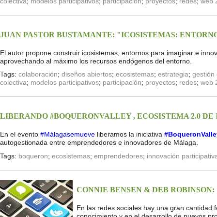
colectiva
;
modelos participativos
;
participación
;
proyectos
;
redes
;
web 
JUAN PASTOR BUSTAMANTE: "ICOSISTEMAS: ENTORNO
El autor propone construir icosistemas, entornos para imaginar e inno
aprovechando al máximo los recursos endógenos del entorno.
Tags:
colaboración
;
diseños abiertos
;
ecosistemas
;
estrategia
;
gestión
colectiva
;
modelos participativos
;
participación
;
proyectos
;
redes
;
web 
LIBERANDO #BOQUERONVALLEY , ECOSISTEMA 2.0 D
En el evento
#Málagasemueve
liberamos la iniciativa
#BoqueronValle
autogestionada entre emprendedores e innovadores de Málaga.
Tags:
boqueron
;
ecosistemas
;
emprendedores
;
innovación participativ
CONNIE BENSEN & DEB ROBINSON:
En las redes sociales hay una gran cantidad
conocimiento y en el desarrollo de nuevos pro