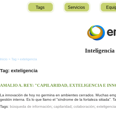
Tags
Servicios
Equi
Inteligencia
Inicio
>
Tag
>
exteligencia
Tag: exteligencia
AMALIO A. REY: "CAPILARIDAD, EXTELIGENCIA E IN
La innovación de hoy no germina en ambientes cerrados. Muchas empre
gestión interna. Es lo que llamo el "síndrome de la fortaleza sitiada". T
Tags:
búsqueda de información
;
capilaridad
;
colaboración
;
exteligencia