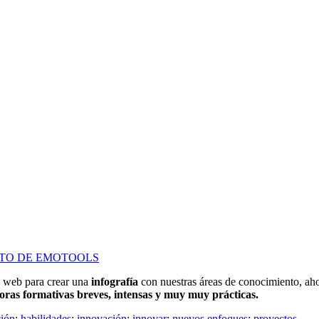
TO DE EMOTOOLS
a web para crear una
infografía
con nuestras áreas de conocimiento, a
oras formativas breves, intensas y muy muy prácticas.
ión
;
habilidades
;
innovación
;
innovar
;
nuevos enfoques
;
proyectos