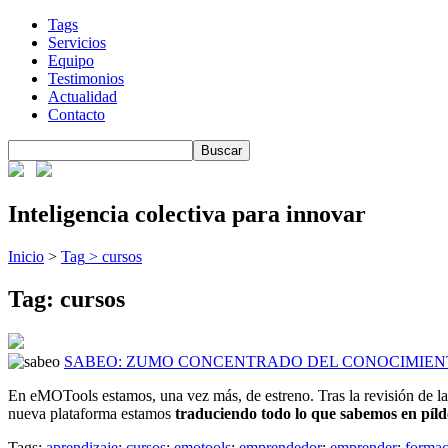
Tags
Servicios
Equipo
Testimonios
Actualidad
Contacto
Inteligencia colectiva para innovar
Inicio
>
Tag
>
cursos
Tag: cursos
SABEO: ZUMO CONCENTRADO DEL CONOCIMIEN
En eMOTools estamos, una vez más, de estreno. Tras la revisión de l
nueva plataforma estamos
traduciendo todo lo que sabemos en píld
Tags:
aprendizaje
;
cursos
;
emotools
;
emprendedor
;
emprender
;
formac