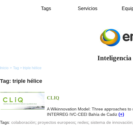
Tags
Servicios
Equi
Inteligencia
Inicio
>
Tag
>
triple hélice
Tag: triple hélice
CLIQ
A Wikinnovation Model: Three approaches to re
INTERREG IVC-CEEI Bahía de Cadiz
(+)
Tags:
colaboración
;
proyectos europeos
;
redes
;
sistema de innovación