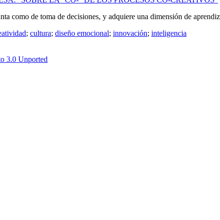
nta como de toma de decisiones, y adquiere una dimensión de aprendiza
eatividad
;
cultura
;
diseño emocional
;
innovación
;
inteligencia
o 3.0 Unported