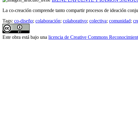
La co-creación comprende tanto compartir procesos de ideación conju
Tags:
co-diseño
;
colaboración
;
colaborativo
;
colectiva
;
comunidad
;
cr
Este obra está bajo una
licencia de Creative Commons Reconocimient