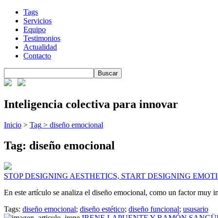
Tags
Servicios
Equipo
Testimonios
Actualidad
Contacto
Inteligencia colectiva para innovar
Inicio
>
Tag
>
diseño emocional
Tag: diseño emocional
STOP DESIGNING AESTHETICS, START DESIGNING EMOT
En este artículo se analiza el diseño emocional, como un factor muy i
Tags:
diseño emocional
;
diseño estético
;
diseño funcional
;
ususario
IRENE LAPUENTE Y RAMÓN SANGÜES