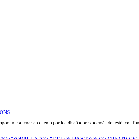
IONS
mportante a tener en cuenta por los diseñadores además del estético. Ta
A: "SOBRE LA “CO-” DE LOS PROCESOS CO-CREATIVOS"