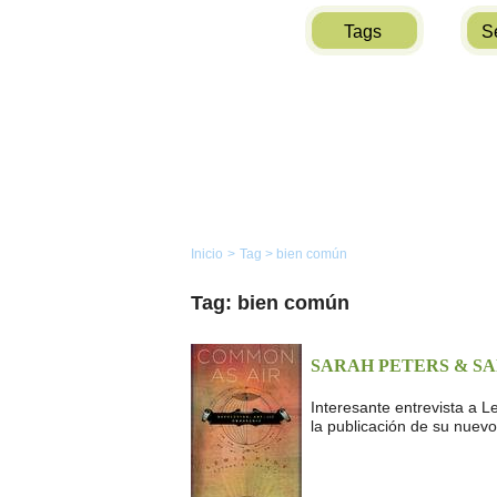
Tags
S
Inicio
>
Tag
>
bien común
Tag: bien común
SARAH PETERS & S
Interesante entrevista a Le
la publicación de su nuevo 