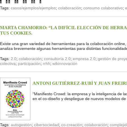
Tags:
casos/ejemplos/ejemplos
;
colaboración
;
consumo colaborativo
;
MARTA CHAMORRO: “LA DIFÍCIL ELECCIÓN DE HERRA
TUS COOKIES.
Existe una gran variedad de herramientas para la colaboración online, y 
analiza brevemente algunas herramientas para distintas funcionalidad
Tags:
2.0
;
colaboración
;
consultoría 2.0
;
empresa 2.0
;
gestión de proy
colectiva
;
participación
;
rrhh
;
wikinnovación
ANTONI GUTIÉRREZ-RUBÍ Y JUAN FREI
“Manifiesto Crowd: la empresa y la inteligencia de l
en el co-diseño y despliegue de nuevos modelos de i
Tags:
autogestión
;
cibersociedad
;
co-creación
;
colaboración
;
compleji