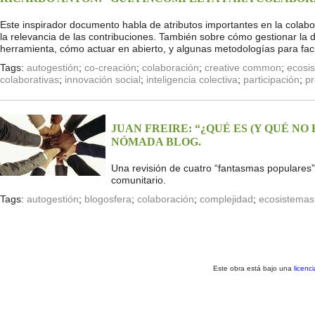
Este inspirador documento habla de atributos importantes en la colabo
la relevancia de las contribuciones. También sobre cómo gestionar la
herramienta, cómo actuar en abierto, y algunas metodologías para facil
Tags:
autogestión
;
co-creación
;
colaboración
;
creative common
;
ecosi
colaborativas
;
innovación social
;
inteligencia colectiva
;
participación
;
p
JUAN FREIRE: “¿QUÉ ES (Y QUÉ N
NÓMADA BLOG.
Una revisión de cuatro “fantasmas populares”
comunitario.
Tags:
autogestión
;
blogosfera
;
colaboración
;
complejidad
;
ecosistemas
Este obra está bajo una
licenc