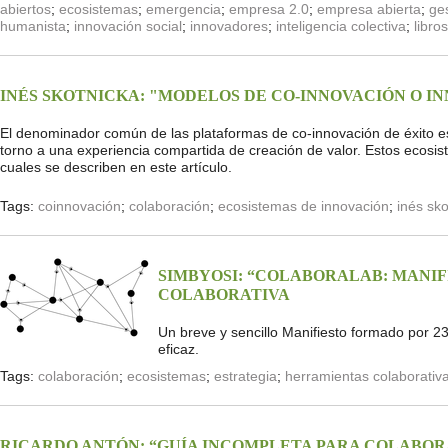
abiertos
;
ecosistemas
;
emergencia
;
empresa 2.0
;
empresa abierta
;
ge
humanista
;
innovación social
;
innovadores
;
inteligencia colectiva
;
libros
INÉS SKOTNICKA: "MODELOS DE CO-INNOVACIÓN O 
El denominador común de las plataformas de co-innovación de éxito es
torno a una experiencia compartida de creación de valor. Estos ecosi
cuales se describen en este artículo.
Tags:
coinnovación
;
colaboración
;
ecosistemas de innovación
;
inés sko
SIMBYOSI: “COLABORALAB: MANIF
COLABORATIVA
Un breve y sencillo Manifiesto formado por 2
eficaz.
Tags:
colaboración
;
ecosistemas
;
estrategia
;
herramientas colaborativ
RICARDO ANTÓN: “GUÍA INCOMPLETA PARA COLABO